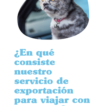
¿En qué
consiste
nuestro
servicio de
exportación
para viajar con