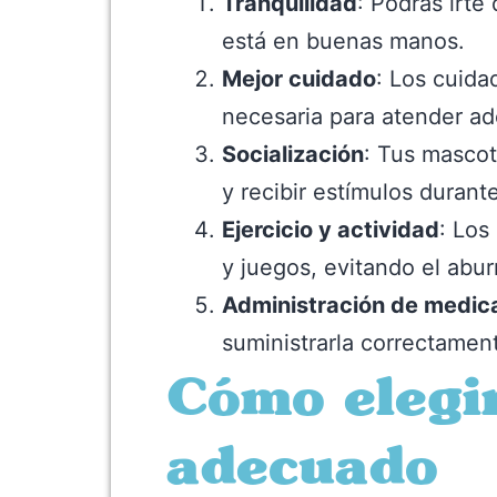
Tranquilidad
: Podrás irte
está en buenas manos.
Mejor cuidado
: Los cuida
necesaria para atender ad
Socialización
: Tus mascot
y recibir estímulos durant
Ejercicio y actividad
: Los
y juegos, evitando el abur
Administración de medi
suministrarla correctamen
Cómo elegir
adecuado