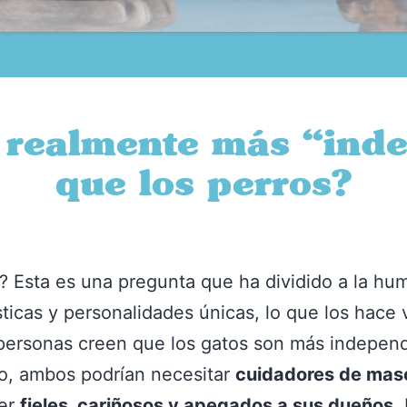
 realmente más “ind
que los perros?
? Esta es una pregunta que ha dividido a la hu
sticas y personalidades únicas, lo que los hace 
rsonas creen que los gatos son más independie
o, ambos podrían necesitar
cuidadores de mas
ser
fieles, cariñosos y apegados a sus dueños
.